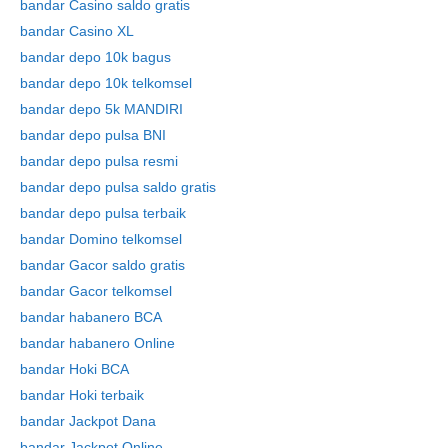
bandar Casino saldo gratis
bandar Casino XL
bandar depo 10k bagus
bandar depo 10k telkomsel
bandar depo 5k MANDIRI
bandar depo pulsa BNI
bandar depo pulsa resmi
bandar depo pulsa saldo gratis
bandar depo pulsa terbaik
Skip
to
bandar Domino telkomsel
content
bandar Gacor saldo gratis
bandar Gacor telkomsel
bandar habanero BCA
bandar habanero Online
bandar Hoki BCA
bandar Hoki terbaik
bandar Jackpot Dana
bandar Jackpot Online