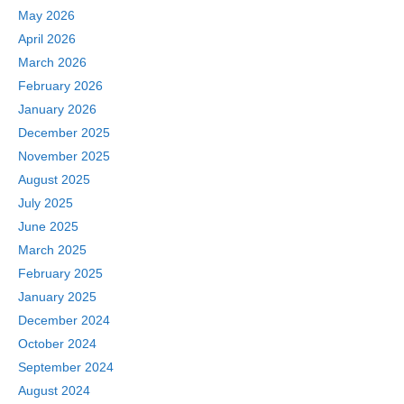
May 2026
April 2026
March 2026
February 2026
January 2026
December 2025
November 2025
August 2025
July 2025
June 2025
March 2025
February 2025
January 2025
December 2024
October 2024
September 2024
August 2024