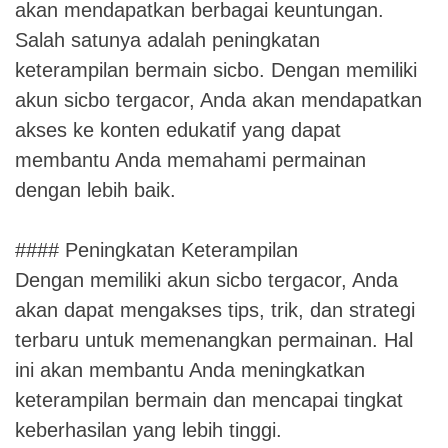
akan mendapatkan berbagai keuntungan.
Salah satunya adalah peningkatan
keterampilan bermain sicbo. Dengan memiliki
akun sicbo tergacor, Anda akan mendapatkan
akses ke konten edukatif yang dapat
membantu Anda memahami permainan
dengan lebih baik.
#### Peningkatan Keterampilan
Dengan memiliki akun sicbo tergacor, Anda
akan dapat mengakses tips, trik, dan strategi
terbaru untuk memenangkan permainan. Hal
ini akan membantu Anda meningkatkan
keterampilan bermain dan mencapai tingkat
keberhasilan yang lebih tinggi.