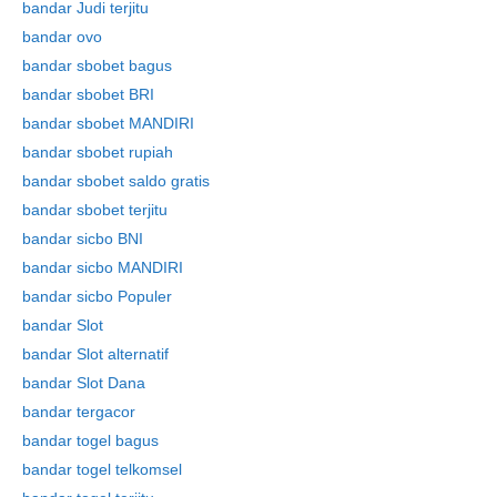
bandar Judi terjitu
bandar ovo
bandar sbobet bagus
bandar sbobet BRI
bandar sbobet MANDIRI
bandar sbobet rupiah
bandar sbobet saldo gratis
bandar sbobet terjitu
bandar sicbo BNI
bandar sicbo MANDIRI
bandar sicbo Populer
bandar Slot
bandar Slot alternatif
bandar Slot Dana
bandar tergacor
bandar togel bagus
bandar togel telkomsel