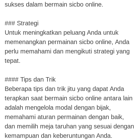
sukses dalam bermain sicbo online.
### Strategi
Untuk meningkatkan peluang Anda untuk
memenangkan permainan sicbo online, Anda
perlu memahami dan mengikuti strategi yang
tepat.
#### Tips dan Trik
Beberapa tips dan trik jitu yang dapat Anda
terapkan saat bermain sicbo online antara lain
adalah mengelola modal dengan bijak,
memahami aturan permainan dengan baik,
dan memilih meja taruhan yang sesuai dengan
kemampuan dan keberuntungan Anda.