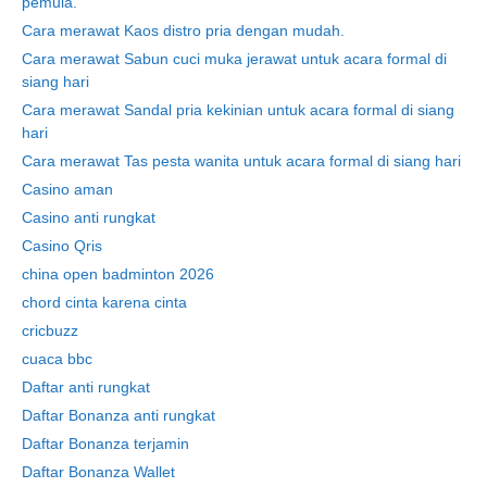
pemula.
Cara merawat Kaos distro pria dengan mudah.
Cara merawat Sabun cuci muka jerawat untuk acara formal di
siang hari
Cara merawat Sandal pria kekinian untuk acara formal di siang
hari
Cara merawat Tas pesta wanita untuk acara formal di siang hari
Casino aman
Casino anti rungkat
Casino Qris
china open badminton 2026
chord cinta karena cinta
cricbuzz
cuaca bbc
Daftar anti rungkat
Daftar Bonanza anti rungkat
Daftar Bonanza terjamin
Daftar Bonanza Wallet