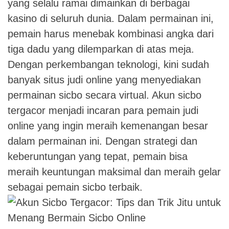
yang selalu ramai dimainkan di berbagai
kasino di seluruh dunia. Dalam permainan ini,
pemain harus menebak kombinasi angka dari
tiga dadu yang dilemparkan di atas meja.
Dengan perkembangan teknologi, kini sudah
banyak situs judi online yang menyediakan
permainan sicbo secara virtual. Akun sicbo
tergacor menjadi incaran para pemain judi
online yang ingin meraih kemenangan besar
dalam permainan ini. Dengan strategi dan
keberuntungan yang tepat, pemain bisa
meraih keuntungan maksimal dan meraih gelar
sebagai pemain sicbo terbaik.