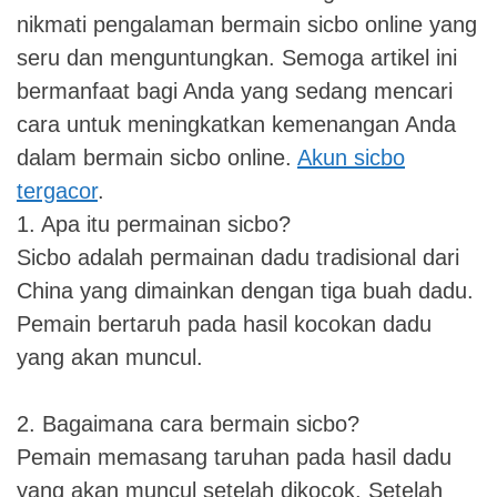
nikmati pengalaman bermain sicbo online yang
seru dan menguntungkan. Semoga artikel ini
bermanfaat bagi Anda yang sedang mencari
cara untuk meningkatkan kemenangan Anda
dalam bermain sicbo online.
Akun sicbo
tergacor
.
1. Apa itu permainan sicbo?
Sicbo adalah permainan dadu tradisional dari
China yang dimainkan dengan tiga buah dadu.
Pemain bertaruh pada hasil kocokan dadu
yang akan muncul.
2. Bagaimana cara bermain sicbo?
Pemain memasang taruhan pada hasil dadu
yang akan muncul setelah dikocok. Setelah