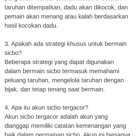
taruhan ditempatkan, dadu akan dikocok, dan
pemain akan menang atau kalah berdasarkan
hasil kocokan dadu.
3. Apakah ada strategi khusus untuk bermain
sicbo?
Beberapa strategi yang dapat digunakan
dalam bermain sicbo termasuk memahami
peluang taruhan, mengelola taruhan dengan
bijak, dan tetap tenang saat bermain.
4. Apa itu akun sicbo tergacor?
Akun sicbo tergacor adalah akun yang
dianggap memiliki catatan kemenangan yang
baik dalam permainan sicbo. Akun ini biasanya