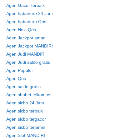
Agen Gacor terbaik
Agen habanero 24 Jam
Agen habanero Qris
Agen Hoki Qris
Agen Jackpot aman
Agen Jackpot MANDIRI
Agen Judi MANDIRI
Agen Judi saldo gratis
Agen Populer
Agen Qris
Agen saldo gratis
Agen sbobet telkomsel
Agen sicbo 24 Jam
Agen sicbo terbaik
Agen sicbo tergacor
Agen sicbo terjamin
Agen Slot MANDIRI