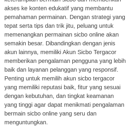
akses ke konten edukatif yang membantu
pemahaman permainan. Dengan strategi yang
tepat serta tips dan trik jitu, peluang untuk
memenangkan permainan sicbo online akan
semakin besar. Dibandingkan dengan jenis
akun lainnya, memiliki Akun Sicbo Tergacor
memberikan pengalaman pengguna yang lebih
baik dan layanan pelanggan yang responsif.
Penting untuk memilih akun sicbo tergacor
yang memiliki reputasi baik, fitur yang sesuai
dengan kebutuhan, dan tingkat keamanan
yang tinggi agar dapat menikmati pengalaman
bermain sicbo online yang seru dan
menguntungkan.