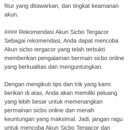
fitur yang ditawarkan, dan tingkat keamanan
akun.
#### Rekomendasi Akun Sicbo Tergacor
Sebagai rekomendasi, Anda dapat mencoba
Akun sicbo tergacor yang telah terbukti
memberikan pengalaman bermain sicbo online
yang berkualitas dan menguntungkan.
Dengan mengikuti tips dan trik yang kami
berikan di atas, Anda akan memiliki peluang
yang lebih besar untuk memenangkan
permainan sicbo online dan meraih
keuntungan yang maksimal. Jadi, jangan ragu
untuk mencoba Akun Sicbo Tergacor dan