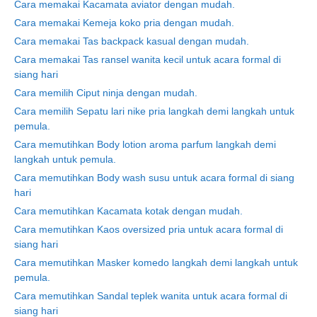
Cara memakai Kacamata aviator dengan mudah.
Cara memakai Kemeja koko pria dengan mudah.
Cara memakai Tas backpack kasual dengan mudah.
Cara memakai Tas ransel wanita kecil untuk acara formal di
siang hari
Cara memilih Ciput ninja dengan mudah.
Cara memilih Sepatu lari nike pria langkah demi langkah untuk
pemula.
Cara memutihkan Body lotion aroma parfum langkah demi
langkah untuk pemula.
Cara memutihkan Body wash susu untuk acara formal di siang
hari
Cara memutihkan Kacamata kotak dengan mudah.
Cara memutihkan Kaos oversized pria untuk acara formal di
siang hari
Cara memutihkan Masker komedo langkah demi langkah untuk
pemula.
Cara memutihkan Sandal teplek wanita untuk acara formal di
siang hari