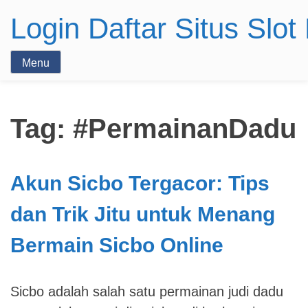
Login Daftar Situs Slo
Menu
Tag:
#PermainanDadu
Akun Sicbo Tergacor: Tips
dan Trik Jitu untuk Menang
Bermain Sicbo Online
Sicbo adalah salah satu permainan judi dadu