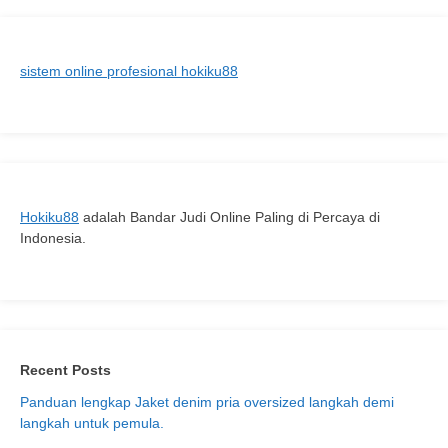
Trik
Jitu
untuk
sistem online profesional hokiku88
Menang
Bermain
Sicbo
Online
Hokiku88
adalah Bandar Judi Online Paling di Percaya di
Indonesia.
Recent Posts
Panduan lengkap Jaket denim pria oversized langkah demi
langkah untuk pemula.