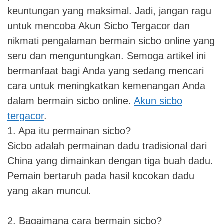
keuntungan yang maksimal. Jadi, jangan ragu
untuk mencoba Akun Sicbo Tergacor dan
nikmati pengalaman bermain sicbo online yang
seru dan menguntungkan. Semoga artikel ini
bermanfaat bagi Anda yang sedang mencari
cara untuk meningkatkan kemenangan Anda
dalam bermain sicbo online.
Akun sicbo
tergacor
.
1. Apa itu permainan sicbo?
Sicbo adalah permainan dadu tradisional dari
China yang dimainkan dengan tiga buah dadu.
Pemain bertaruh pada hasil kocokan dadu
yang akan muncul.
2. Bagaimana cara bermain sicbo?