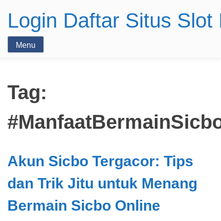
Login Daftar Situs Slo
Menu
Tag:
#ManfaatBermainSicb
Akun Sicbo Tergacor: Tips
dan Trik Jitu untuk Menang
Bermain Sicbo Online