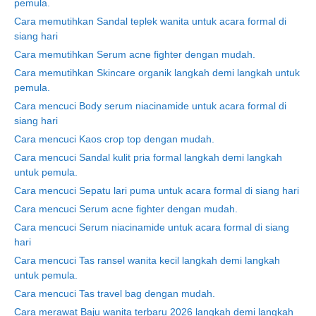
pemula.
Cara memutihkan Sandal teplek wanita untuk acara formal di
siang hari
Cara memutihkan Serum acne fighter dengan mudah.
Cara memutihkan Skincare organik langkah demi langkah untuk
pemula.
Cara mencuci Body serum niacinamide untuk acara formal di
siang hari
Cara mencuci Kaos crop top dengan mudah.
Cara mencuci Sandal kulit pria formal langkah demi langkah
untuk pemula.
Cara mencuci Sepatu lari puma untuk acara formal di siang hari
Cara mencuci Serum acne fighter dengan mudah.
Cara mencuci Serum niacinamide untuk acara formal di siang
hari
Cara mencuci Tas ransel wanita kecil langkah demi langkah
untuk pemula.
Cara mencuci Tas travel bag dengan mudah.
Cara merawat Baju wanita terbaru 2026 langkah demi langkah