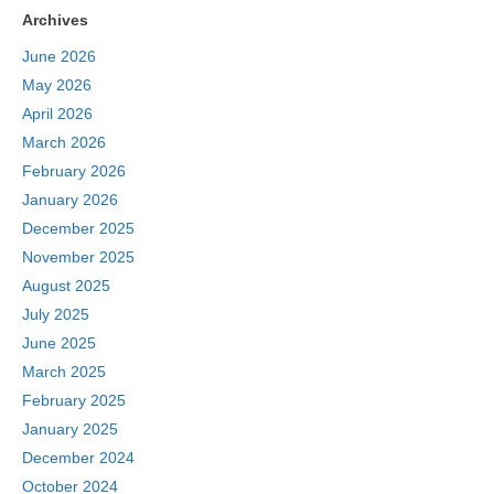
Archives
June 2026
May 2026
April 2026
March 2026
February 2026
January 2026
December 2025
November 2025
August 2025
July 2025
June 2025
March 2025
February 2025
January 2025
December 2024
October 2024