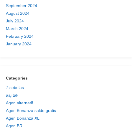
September 2024
August 2024
July 2024
March 2024
February 2024
January 2024
Categories
7 sebelas
aaj tak
Agen alternatif
Agen Bonanza saldo gratis
Agen Bonanza XL
Agen BRI