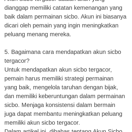
dianggap memiliki catatan kemenangan yang
baik dalam permainan sicbo. Akun ini biasanya
dicari oleh pemain yang ingin meningkatkan
peluang menang mereka.
5. Bagaimana cara mendapatkan akun sicbo
tergacor?
Untuk mendapatkan akun sicbo tergacor,
pemain harus memiliki strategi permainan
yang baik, mengelola taruhan dengan bijak,
dan memiliki keberuntungan dalam permainan
sicbo. Menjaga konsistensi dalam bermain
juga dapat membantu meningkatkan peluang
memiliki akun sicbo tergacor.
Dalam artikel ini, dibahas tentang Akun Sicbo