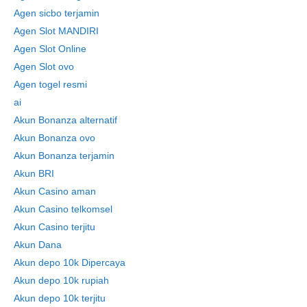
Agen sicbo terjamin
Agen Slot MANDIRI
Agen Slot Online
Agen Slot ovo
Agen togel resmi
ai
Akun Bonanza alternatif
Akun Bonanza ovo
Akun Bonanza terjamin
Akun BRI
Akun Casino aman
Akun Casino telkomsel
Akun Casino terjitu
Akun Dana
Akun depo 10k Dipercaya
Akun depo 10k rupiah
Akun depo 10k terjitu