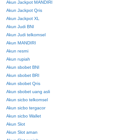
Akun Jackpot MANDIRI
Akun Jackpot Qris
Akun Jackpot XL
Akun Judi BNI
Akun Judi telkomsel
Akun MANDIRI
Akun resmi
Akun rupiah
Akun sbobet BNI
Akun sbobet BRI
Akun sbobet Qris
Akun sbobet uang asli
Akun sicbo telkomsel
Akun sicbo tergacor
Akun sicbo Wallet
Akun Slot
Skip
Akun Slot aman
to