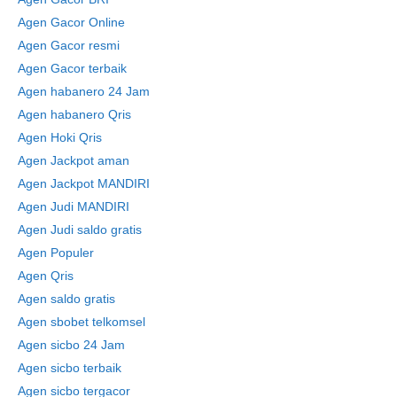
Agen Gacor Online
Agen Gacor resmi
Agen Gacor terbaik
Agen habanero 24 Jam
Agen habanero Qris
Agen Hoki Qris
Agen Jackpot aman
Agen Jackpot MANDIRI
Agen Judi MANDIRI
Agen Judi saldo gratis
Agen Populer
Agen Qris
Agen saldo gratis
Agen sbobet telkomsel
Agen sicbo 24 Jam
Agen sicbo terbaik
Agen sicbo tergacor