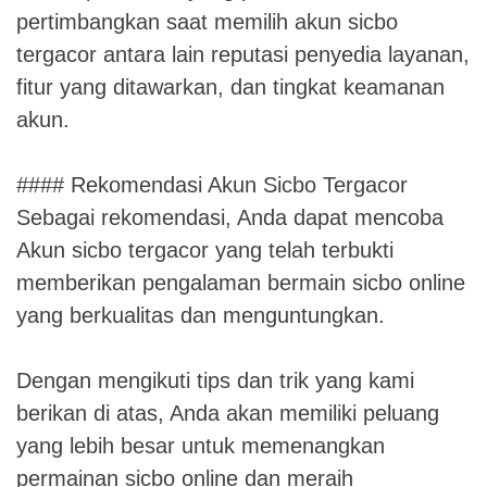
pertimbangkan saat memilih akun sicbo
tergacor antara lain reputasi penyedia layanan,
fitur yang ditawarkan, dan tingkat keamanan
akun.
#### Rekomendasi Akun Sicbo Tergacor
Sebagai rekomendasi, Anda dapat mencoba
Akun sicbo tergacor yang telah terbukti
memberikan pengalaman bermain sicbo online
yang berkualitas dan menguntungkan.
Dengan mengikuti tips dan trik yang kami
berikan di atas, Anda akan memiliki peluang
yang lebih besar untuk memenangkan
permainan sicbo online dan meraih