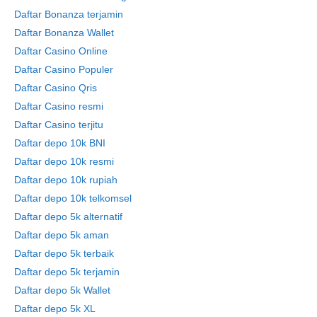
Daftar Bonanza terjamin
Daftar Bonanza Wallet
Daftar Casino Online
Daftar Casino Populer
Daftar Casino Qris
Daftar Casino resmi
Daftar Casino terjitu
Daftar depo 10k BNI
Daftar depo 10k resmi
Daftar depo 10k rupiah
Daftar depo 10k telkomsel
Daftar depo 5k alternatif
Daftar depo 5k aman
Daftar depo 5k terbaik
Daftar depo 5k terjamin
Daftar depo 5k Wallet
Daftar depo 5k XL