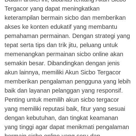
Tergacor yang dapat meningkatkan
keterampilan bermain sicbo dan memberikan
akses ke konten edukatif yang membantu
pemahaman permainan. Dengan strategi yang
tepat serta tips dan trik jitu, peluang untuk
memenangkan permainan sicbo online akan
semakin besar. Dibandingkan dengan jenis
akun lainnya, memiliki Akun Sicbo Tergacor
memberikan pengalaman pengguna yang lebih
baik dan layanan pelanggan yang responsif.
Penting untuk memilih akun sicbo tergacor
yang memiliki reputasi baik, fitur yang sesuai
dengan kebutuhan, dan tingkat keamanan
yang tinggi agar dapat menikmati pengalaman
bermain sicbo online yang seru dan