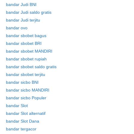
bandar Judi BNI
bandar Judi saldo gratis
bandar Judi terjitu
bandar ovo
bandar sbobet bagus
bandar sbobet BRI
bandar sbobet MANDIRI
bandar sbobet rupiah
bandar sbobet saldo gratis
bandar sbobet terjitu
bandar sicbo BNI
bandar sicbo MANDIRI
bandar sicbo Populer
bandar Slot
bandar Slot alternatif
bandar Slot Dana
bandar tergacor