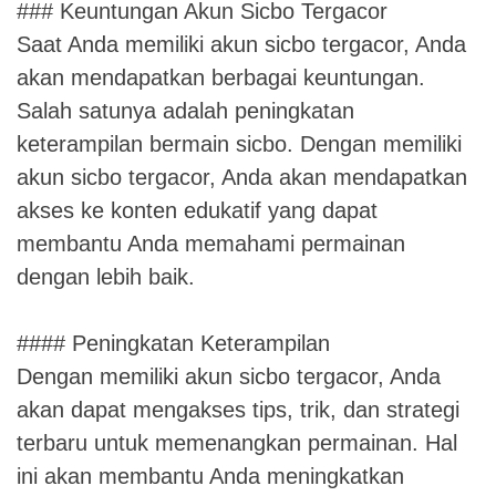
### Keuntungan Akun Sicbo Tergacor
Saat Anda memiliki akun sicbo tergacor, Anda
akan mendapatkan berbagai keuntungan.
Salah satunya adalah peningkatan
keterampilan bermain sicbo. Dengan memiliki
akun sicbo tergacor, Anda akan mendapatkan
akses ke konten edukatif yang dapat
membantu Anda memahami permainan
dengan lebih baik.
#### Peningkatan Keterampilan
Dengan memiliki akun sicbo tergacor, Anda
akan dapat mengakses tips, trik, dan strategi
terbaru untuk memenangkan permainan. Hal
ini akan membantu Anda meningkatkan