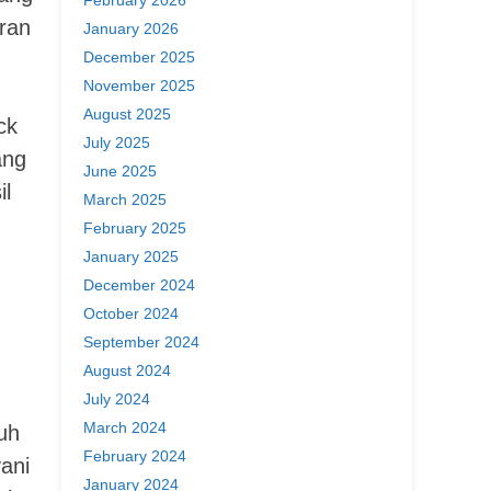
uran
January 2026
December 2025
November 2025
August 2025
ck
July 2025
ang
June 2025
il
March 2025
February 2025
January 2025
December 2024
October 2024
September 2024
August 2024
July 2024
March 2024
uh
February 2024
ani
January 2024