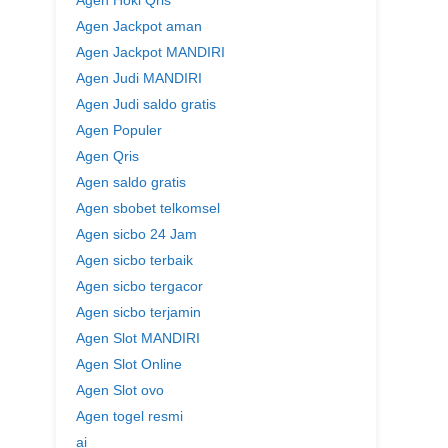
Agen Hoki Qris
Agen Jackpot aman
Agen Jackpot MANDIRI
Agen Judi MANDIRI
Agen Judi saldo gratis
Agen Populer
Agen Qris
Agen saldo gratis
Agen sbobet telkomsel
Agen sicbo 24 Jam
Agen sicbo terbaik
Agen sicbo tergacor
Agen sicbo terjamin
Agen Slot MANDIRI
Agen Slot Online
Agen Slot ovo
Agen togel resmi
ai