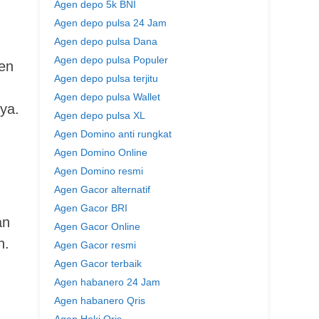
Agen depo 5k BNI
Agen depo pulsa 24 Jam
Agen depo pulsa Dana
Agen depo pulsa Populer
en
Agen depo pulsa terjitu
Agen depo pulsa Wallet
ya.
Agen depo pulsa XL
Agen Domino anti rungkat
Agen Domino Online
Agen Domino resmi
Agen Gacor alternatif
Agen Gacor BRI
an
Agen Gacor Online
n.
Agen Gacor resmi
Agen Gacor terbaik
Agen habanero 24 Jam
Agen habanero Qris