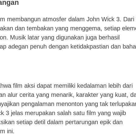
angan
am membangun atmosfer dalam John Wick 3. Dari
edakan dan tembakan yang menggema, setiap elem
 Musik latar yang digunakan juga berhasil
ap adegan penuh dengan ketidakpastian dan baha
hwa film aksi dapat memiliki kedalaman lebih dari
 alur cerita yang menarik, karakter yang kuat, d
 menyajikan pengalaman menonton yang tak terlupaka
k 3 jelas merupakan salah satu film yang wajib
ikan setiap detil dalam pertarungan epik dan
m ini.