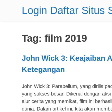
Login Daftar Situs
Tag:
film 2019
John Wick 3: Keajaiban 
Ketegangan
John Wick 3: Parabellum, yang dirilis pa
yang sukses besar. Dikenal dengan aksi 
alur cerita yang memikat, film ini berhas
dunia. Dalam artikel ini, kita akan memb