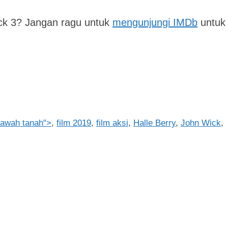
ick 3? Jangan ragu untuk
mengunjungi IMDb
untuk
bawah tanah">
,
film 2019
,
film aksi
,
Halle Berry
,
John Wick
,