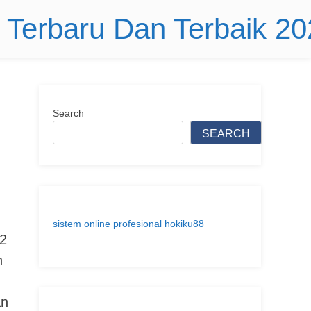
r Terbaru Dan Terbaik 2
Search
SEARCH
sistem online profesional hokiku88
 2
n
an