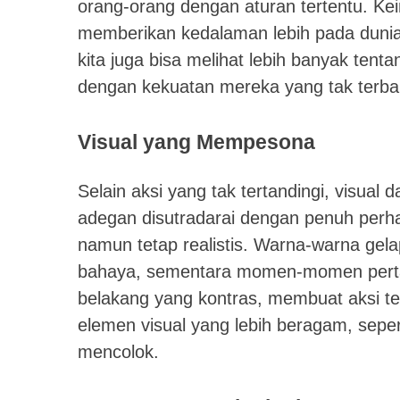
orang-orang dengan aturan tertentu. Kein
memberikan kedalaman lebih pada dunia 
kita juga bisa melihat lebih banyak ten
dengan kekuatan mereka yang tak terba
Visual yang Mempesona
Selain aksi yang tak tertandingi, visual
adegan disutradarai dengan penuh perhat
namun tetap realistis. Warna-warna ge
bahaya, sementara momen-momen pertaru
belakang yang kontras, membuat aksi te
elemen visual yang lebih beragam, seper
mencolok.