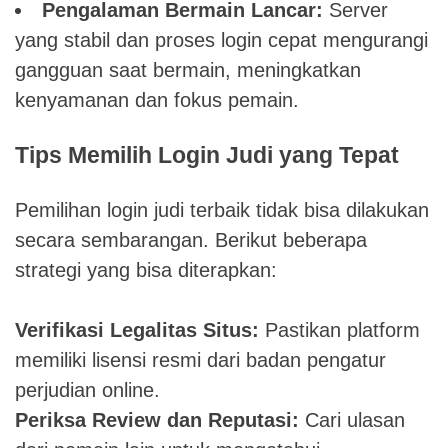
Pengalaman Bermain Lancar:
Server
yang stabil dan proses login cepat mengurangi
gangguan saat bermain, meningkatkan
kenyamanan dan fokus pemain.
Tips Memilih Login Judi yang Tepat
Pemilihan login judi terbaik tidak bisa dilakukan
secara sembarangan. Berikut beberapa
strategi yang bisa diterapkan:
Verifikasi Legalitas Situs:
Pastikan platform
memiliki lisensi resmi dari badan pengatur
perjudian online.
Periksa Review dan Reputasi:
Cari ulasan