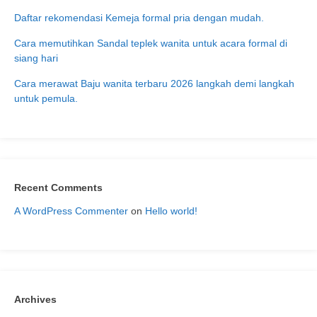
Daftar rekomendasi Kemeja formal pria dengan mudah.
Cara memutihkan Sandal teplek wanita untuk acara formal di
siang hari
Cara merawat Baju wanita terbaru 2026 langkah demi langkah
untuk pemula.
Recent Comments
A WordPress Commenter
on
Hello world!
Archives