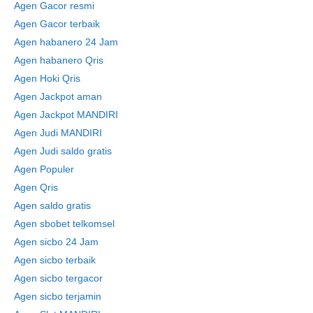
Agen Gacor resmi
Agen Gacor terbaik
Agen habanero 24 Jam
Agen habanero Qris
Agen Hoki Qris
Agen Jackpot aman
Agen Jackpot MANDIRI
Agen Judi MANDIRI
Agen Judi saldo gratis
Agen Populer
Agen Qris
Agen saldo gratis
Agen sbobet telkomsel
Agen sicbo 24 Jam
Agen sicbo terbaik
Agen sicbo tergacor
Agen sicbo terjamin