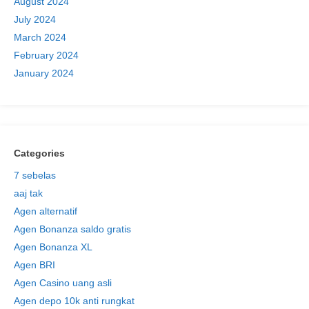
August 2024
July 2024
March 2024
February 2024
January 2024
Categories
7 sebelas
aaj tak
Agen alternatif
Agen Bonanza saldo gratis
Agen Bonanza XL
Agen BRI
Agen Casino uang asli
Agen depo 10k anti rungkat