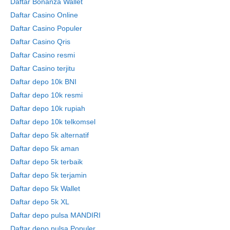
Daftar Bonanza Wallet
Daftar Casino Online
Daftar Casino Populer
Daftar Casino Qris
Daftar Casino resmi
Daftar Casino terjitu
Daftar depo 10k BNI
Daftar depo 10k resmi
Daftar depo 10k rupiah
Daftar depo 10k telkomsel
Daftar depo 5k alternatif
Daftar depo 5k aman
Daftar depo 5k terbaik
Daftar depo 5k terjamin
Daftar depo 5k Wallet
Daftar depo 5k XL
Daftar depo pulsa MANDIRI
Daftar depo pulsa Populer