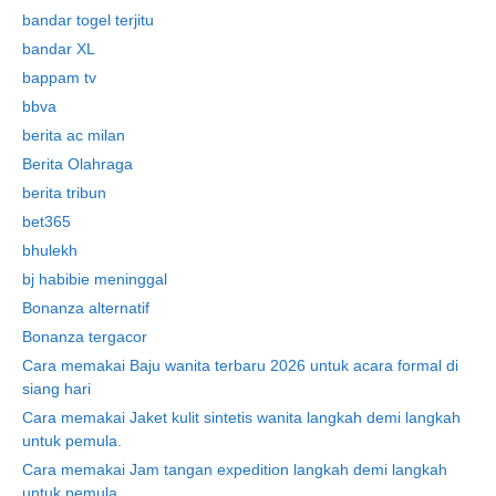
bandar togel terjitu
bandar XL
bappam tv
bbva
berita ac milan
Berita Olahraga
berita tribun
bet365
bhulekh
bj habibie meninggal
Bonanza alternatif
Bonanza tergacor
Cara memakai Baju wanita terbaru 2026 untuk acara formal di
siang hari
Cara memakai Jaket kulit sintetis wanita langkah demi langkah
untuk pemula.
Cara memakai Jam tangan expedition langkah demi langkah
untuk pemula.