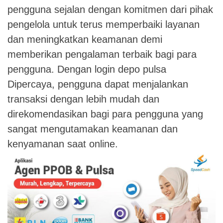
pengguna sejalan dengan komitmen dari pihak
pengelola untuk terus memperbaiki layanan
dan meningkatkan keamanan demi
memberikan pengalaman terbaik bagi para
pengguna. Dengan login depo pulsa
Dipercaya, pengguna dapat menjalankan
transaksi dengan lebih mudah dan
direkomendasikan bagi para pengguna yang
sangat mengutamakan keamanan dan
kenyamanan saat online.