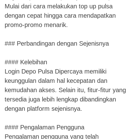
Mulai dari cara melakukan top up pulsa
dengan cepat hingga cara mendapatkan
promo-promo menarik.
### Perbandingan dengan Sejenisnya
#### Kelebihan
Login Depo Pulsa Dipercaya memiliki
keunggulan dalam hal kecepatan dan
kemudahan akses. Selain itu, fitur-fitur yang
tersedia juga lebih lengkap dibandingkan
dengan platform sejenisnya.
#### Pengalaman Pengguna
Pengalaman pengguna yang telah