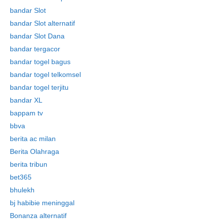
bandar Slot
bandar Slot alternatif
bandar Slot Dana
bandar tergacor
bandar togel bagus
bandar togel telkomsel
bandar togel terjitu
bandar XL
bappam tv
bbva
berita ac milan
Berita Olahraga
berita tribun
bet365
bhulekh
bj habibie meninggal
Bonanza alternatif