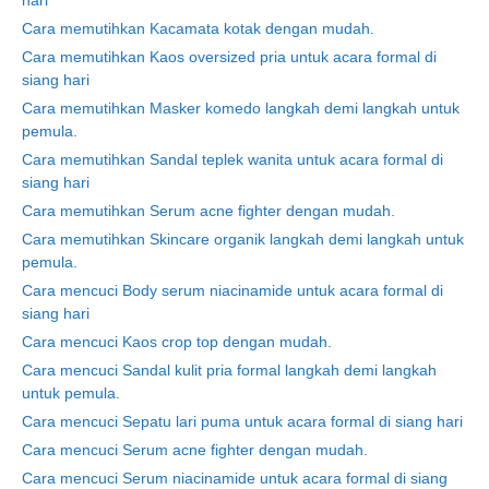
Cara memutihkan Kacamata kotak dengan mudah.
Cara memutihkan Kaos oversized pria untuk acara formal di
siang hari
Cara memutihkan Masker komedo langkah demi langkah untuk
pemula.
Cara memutihkan Sandal teplek wanita untuk acara formal di
siang hari
Cara memutihkan Serum acne fighter dengan mudah.
Cara memutihkan Skincare organik langkah demi langkah untuk
pemula.
Cara mencuci Body serum niacinamide untuk acara formal di
siang hari
Cara mencuci Kaos crop top dengan mudah.
Cara mencuci Sandal kulit pria formal langkah demi langkah
untuk pemula.
Cara mencuci Sepatu lari puma untuk acara formal di siang hari
Cara mencuci Serum acne fighter dengan mudah.
Cara mencuci Serum niacinamide untuk acara formal di siang