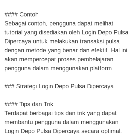
#### Contoh
Sebagai contoh, pengguna dapat melihat
tutorial yang disediakan oleh Login Depo Pulsa
Dipercaya untuk melakukan transaksi pulsa
dengan metode yang benar dan efektif. Hal ini
akan mempercepat proses pembelajaran
pengguna dalam menggunakan platform.
### Strategi Login Depo Pulsa Dipercaya
#### Tips dan Trik
Terdapat berbagai tips dan trik yang dapat
membantu pengguna dalam menggunakan
Login Depo Pulsa Dipercaya secara optimal.