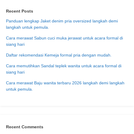
Recent Posts
Panduan lengkap Jaket denim pria oversized langkah demi
langkah untuk pemula.
Cara merawat Sabun cuci muka jerawat untuk acara formal di
siang hari
Daftar rekomendasi Kemeja formal pria dengan mudah.
Cara memutihkan Sandal teplek wanita untuk acara formal di
siang hari
Cara merawat Baju wanita terbaru 2026 langkah demi langkah
untuk pemula.
Recent Comments