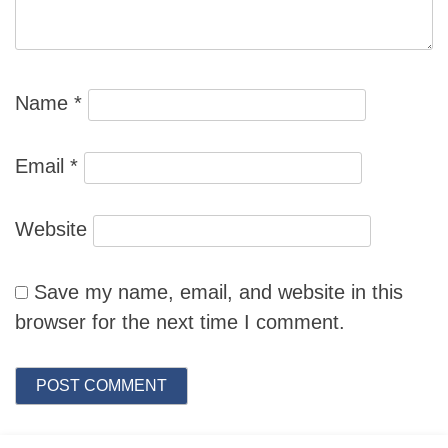
Name
*
Email
*
Website
Save my name, email, and website in this
browser for the next time I comment.