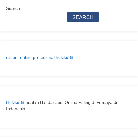
Search
SEARCH
sistem online profesional hokiku88
Hokiku88
adalah Bandar Judi Online Paling di Percaya di
Indonesia.