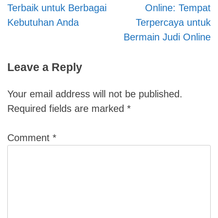
Terbaik untuk Berbagai
Online: Tempat
navigation
Kebutuhan Anda
Terpercaya untuk
Bermain Judi Online
Leave a Reply
Your email address will not be published.
Required fields are marked
*
Comment
*