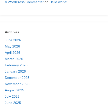
A WordPress Commenter
on
Hello world!
Archives
June 2026
May 2026
April 2026
March 2026
February 2026
January 2026
December 2025
November 2025
August 2025
July 2025
June 2025