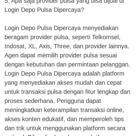
5. Apa saja provider pulsa yang bisa dijual di
Login Depo Pulsa Dipercaya?
Login Depo Pulsa Dipercaya menyediakan
beragam provider pulsa, seperti Telkomsel,
Indosat, XL, Axis, Three, dan provider lainnya.
Agen dapat memilih provider pulsa sesuai
dengan kebutuhan dan permintaan pelanggan.
Login Depo Pulsa Dipercaya adalah platform
yang menyediakan akses mudah dan cepat
untuk transaksi pulsa dengan fitur lengkap dan
proses sederhana. Pengguna dapat
meningkatkan keterampilan transaksi online,
akses konten edukatif, dan memperoleh tips
dan trik untuk menggunakan platform secara