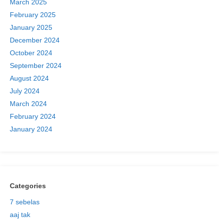
March 2025
February 2025
January 2025
December 2024
October 2024
September 2024
August 2024
July 2024
March 2024
February 2024
January 2024
Categories
7 sebelas
aaj tak