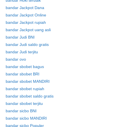
bandar Hoki terbaik
bandar Jackpot Dana
bandar Jackpot Online
bandar Jackpot rupiah
bandar Jackpot uang asli
bandar Judi BNI
bandar Judi saldo gratis
bandar Judi terjitu
bandar ovo
bandar sbobet bagus
bandar sbobet BRI
bandar sbobet MANDIRI
bandar sbobet rupiah
bandar sbobet saldo gratis
bandar sbobet terjitu
bandar sicbo BNI
bandar sicbo MANDIRI
bandar sicbo Populer