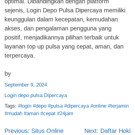
optimal. Dibandingkan dengan platform
sejenis, Login Depo Pulsa Dipercaya memiliki
keunggulan dalam kecepatan, kemudahan
akses, dan pengalaman pengguna yang
positif, menjadikannya pilihan terbaik untuk
layanan top up pulsa yang cepat, aman, dan
terpercaya.
by
September 9, 2024
Login depo pulsa Dipercaya
Tags:
#login #depo #pulsa #dipercaya #online #terjamin
#mudah #aman #cepat #24jam
Previous:
Situs Online
Next:
Daftar Hoki
Post